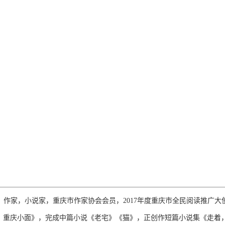
“正琳”，作家，小说家，重庆市作家协会会员，2017年度重庆市全民阅读推广
，重庆小面》，完成中篇小说《老宅》《猫》
，正创作短篇小说集《走着