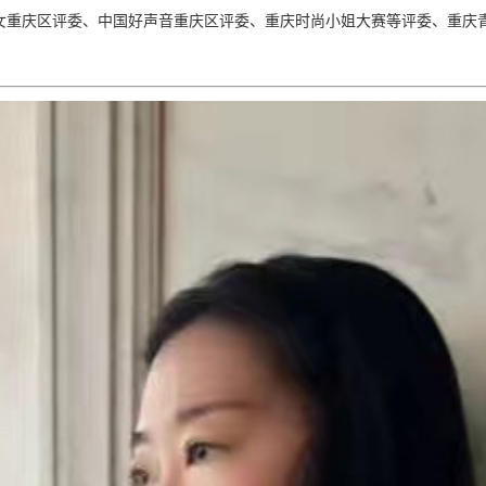
女重庆区评委、中国好声音重庆区评委、重庆时尚小姐大赛等评委、重庆