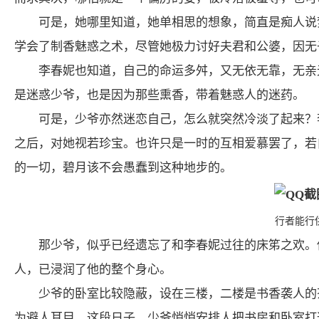
可是，她哪里知道，她单相思的想象，简直是痴人说
学会了制香魅惑之术，尽管她极力讨好夫君和公婆，因无
李春妮也知道，自己的命运多舛，又无依无靠，无亲
是迷惑少爷，也是因为那些熏香，带着魅惑人的迷药。
可是，少爷亦然迷恋自己，怎么就突然冷淡了起来？
之后，对她视若珍宝。也许只是一时的互相爱慕罢了，若
的一切，碧月该不会愚蠢到这种地步的。
行者能行
那少爷，似乎已经遗忘了和李春妮过往的床笫之欢。
人，已浸润了他的整个身心。
少爷的卧室比较隐蔽，设在三楼，二楼是书香袭人的
为避人耳目，这段日子，少爷悄悄安排人把书房和卧室打