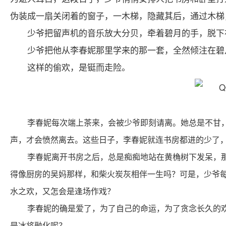
伪装成一扇关闭着的窗子，一木梯，隐藏其后，通过木梯
少爷把留声机的音乐放大分贝，牵着碧月的手，脱下
少爷把他从李春妮那里学来的那一套，全然倾注在碧
这样的偷欢，是铤而走险。
李春妮每次端上茶来，会被少爷即刻请离。她总是不甘
声，才会愤然离去。这些日子，李春妮就连书房都进的少了
李春妮离开书房之后，总是痴痴地站在黄桷树下发呆，
得像厨房的吴妈那样，和柴火炭灰相伴一生吗？可是，少爷
水之欢，又怎会是逢场作戏？
李春妮的确是爱了，为了自己的命运，为了贪念长久的
是冰将融化呢？