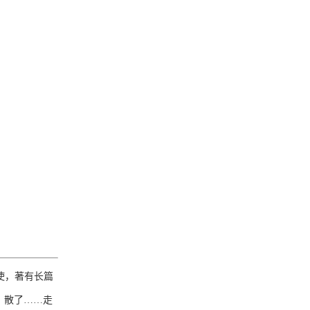
大使，著有长篇
，散了……走