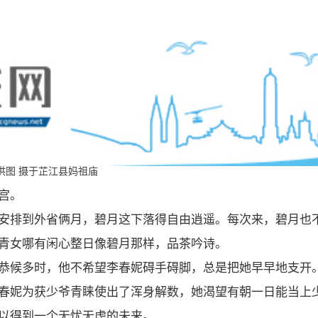
供图 摄于芷江县妈祖庙
宫。
安排到外省俩月，碧月这下落得自由逍遥。每次来，碧月也
青女哪有闲心整日像碧月那样，品茶吟诗。
恭候多时，他不希望李春妮碍手碍脚，总是把她早早地支开
春妮为获少爷青睐使出了浑身解数，她渴望有朝一日能当上
以得到一个无忧无虑的未来。