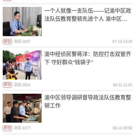
一个人就像一支队伍——记渝中区政
法队伍教育整顿先进个人 渝中区人
民检察院干警陈天祚
原创
浏览 2667
07-14 13:19
渝中经侦民警蒋洋：防控打击双管齐
下 守好群众“钱袋子”
原创
浏览 2504
06-11 11:41
渝中区领导调研督导政法队伍教育整
顿工作
原创
浏览 4377
06-11 09:58