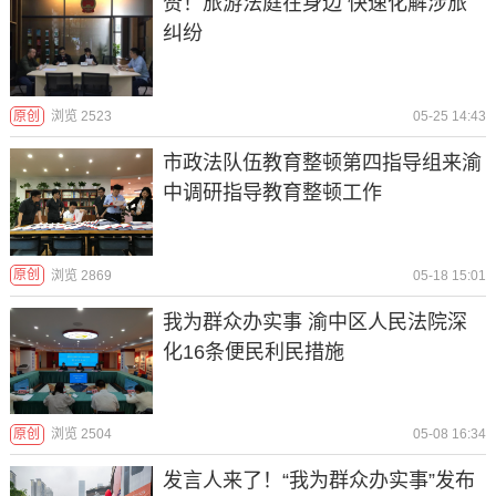
赞！旅游法庭在身边 快速化解涉旅
纠纷
原创
浏览 2523
05-25 14:43
市政法队伍教育整顿第四指导组来渝
中调研指导教育整顿工作
原创
浏览 2869
05-18 15:01
我为群众办实事 渝中区人民法院深
化16条便民利民措施
原创
浏览 2504
05-08 16:34
发言人来了！“我为群众办实事”发布