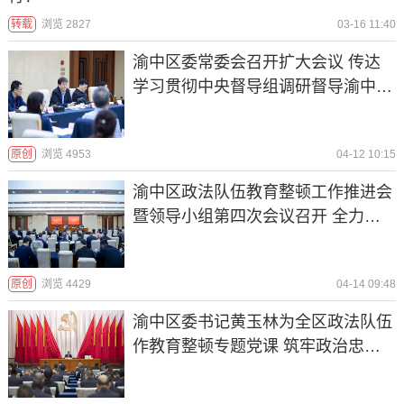
转载
浏览 2827
03-16 11:40
渝中区委常委会召开扩大会议 传达
学习贯彻中央督导组调研督导渝中区
政法队伍教育整顿工作的意见要求
原创
浏览 4953
04-12 10:15
渝中区政法队伍教育整顿工作推进会
暨领导小组第四次会议召开 全力推
动政法队伍教育整顿有力有序有效开
展 努力打造一支党和人民信得过靠
原创
浏览 4429
04-14 09:48
得住能放心的政法铁军
渝中区委书记黄玉林为全区政法队伍
作教育整顿专题党课 筑牢政治忠诚
强化使命担当 扎实深入推进政法队
伍教育整顿