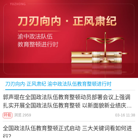
刀刃向内·正风肃纪 渝中政法队伍教育整顿进行时
郭声琨在全国政法队伍教育整顿动员部署会议上强调
扎实开展全国政法队伍教育整顿 以新面貌新业绩庆祝
建党100周年
转载
浏览 2959
03-16 11:38
全国政法队伍教育整顿正式启动 三大关键词看如何进
行？