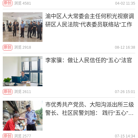
原创
浏览 4581
04-02 11:35
渝中区人大常委会主任何积光视察调
研区人民法院“代表委员联络站”工作
原创
浏览 2918
08-12 16:38
李家骥：做让人民信任的“五心”法官
原创
浏览 2611
07-26 15:01
市优秀共产党员、大阳沟派出所三级
警长、社区民警刘旭： 践行“五心”
“四勤”工作法 做群众满意的新时代警
察
原创
浏览 2577
07-15 14:34