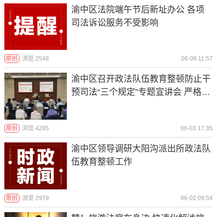
渝中区法院端午节后新址办公 各项
司法诉讼服务不受影响
原创
浏览 2548
06-09 11:57
渝中区召开政法队伍教育整顿防止干
预司法“三个规定”专题宣讲会 严格落
实“三个规定” 持续营造风清气正的司
法生态
原创
浏览 4285
06-03 17:35
渝中区领导调研大阳沟派出所政法队
伍教育整顿工作
原创
浏览 2979
06-02 09:54