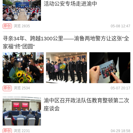
活动公安专场走进渝中
原创
浏览 2835
05-08 12:47
寻亲34年、跨越1300公里——渝鲁两地警方让这张“全
家福”终“团圆”
原创
浏览 2534
05-07 20:17
渝中区召开政法队伍教育整顿第二次
座谈会
原创
浏览 2231
04-29 18:58