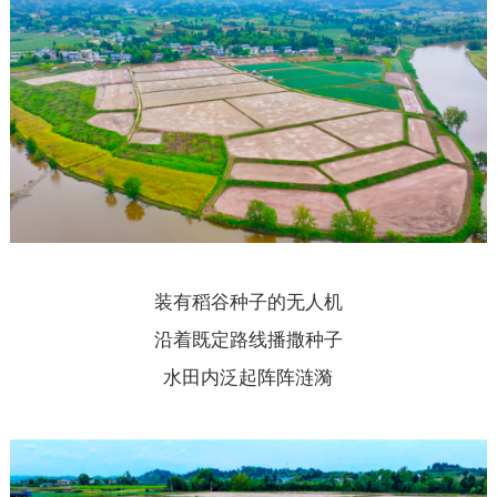
装有稻谷种子的无人机
沿着既定路线
播撒种子
水田内泛起阵阵涟漪