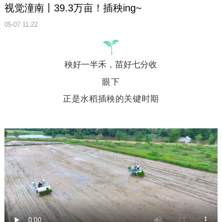
视觉潼南丨39.3万亩！插秧ing~
05-07 11:22
秧好一半禾，苗好七分收
眼下
正是水稻插秧的关键时期