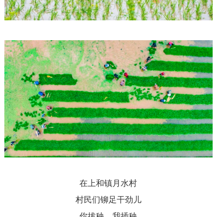
在上和镇月水村
村民们铆足干劲儿
你拔秧，我插秧