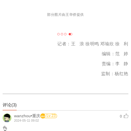
部分图片由王华侨提供
记者：王 浪 徐明鸣 邓瑜欣 徐 利
编辑：范 婷
责编：李 静
监制：杨红艳
评论(
3
)
wanzhou•重庆
Lv.23
0
2024-05-11 09:02
👌