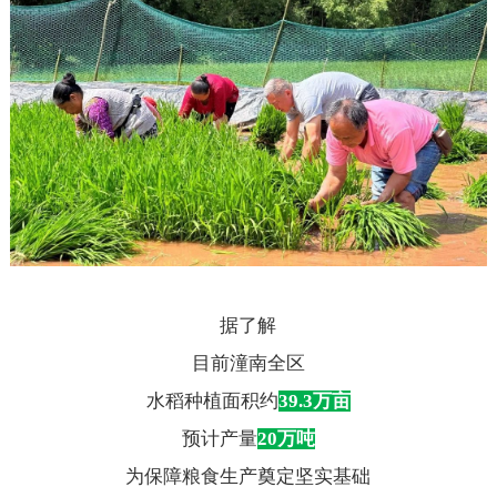
据了解
目前
潼南全区
水稻种植面积约
39.3万亩
预计产量
20万吨
为保障粮食生产奠定坚实基础