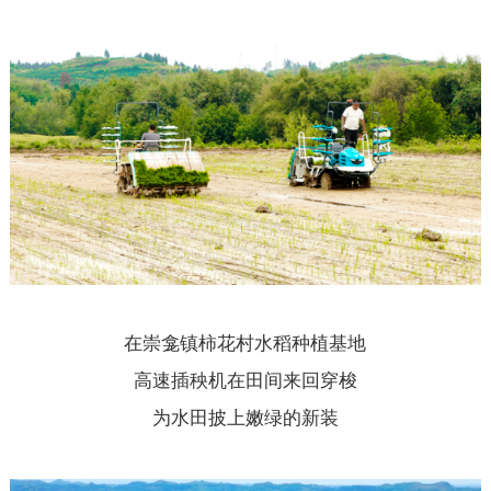
在崇龛镇柿花村水稻种植基地
高速插秧机在田间来回穿梭
为水田披上嫩绿的新装