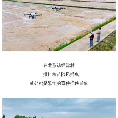
在龙形镇经堂村
一排排秧苗随风摇曳
处处都是繁忙的育秧插秧景象