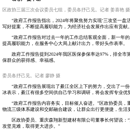
区政协三届三次会议委员七组，委员各抒己见。记者 姜喜艳 摄
“政府工作报告指出，2024年将聚焦努力实现‘三攻坚
写好提案，不断提高履职能力，为经济社会发展作出应有贡献
“政府工作报告对过去一年的工作总结客观全面，新一年
提高履职能力，在服务中心大局上献计出力，带好头作表率。
政府工作报告提到2024年我区医保参保率达97%，排全
保群众的获得感、幸福感。
委员各抒己见
。记者 廖静 摄
“政府工作报告展现出了綦江全区上下的努力，交出了一
冰表示，綦江有很多空间供自己学习和调研，将会发挥专业优
“政府工作报告内容务实，目标催人奋进。”区政协委员
物流三级体系建设和交邮融合建设，让群众出行更便捷，生活
区政协委员、重庆森翔新型建材有限公司董事长何望说：“
攻坚克难，取得更大进步。”