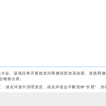
动员大会。该项目将开展抱龙河两侧堤防加高加固、道路两
彭晓蓉出席。
，或在河道中清理淤泥，或在岸堤边不断屈伸“长臂”，协