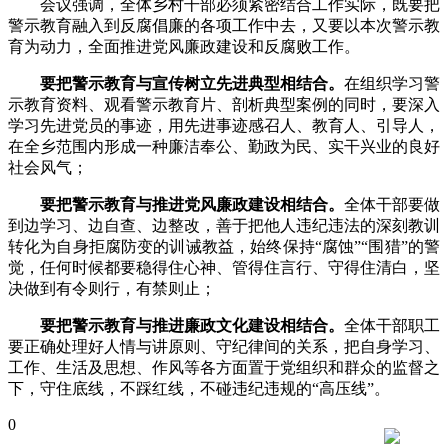
会议强调，全体乡村干部必须紧密结合工作实际，既要把
警示教育融入到反腐倡廉的各项工作中去，又要以本次警示教
育为动力，全面推进党风廉政建设和反腐败工作。
要把警示教育与宣传树立先进典型相结合。
在组织学习警
示教育资料、观看警示教育片、剖析典型案例的同时，要深入
学习先进党员的事迹，用先进事迹感召人、教育人、引导人，
在全乡范围内形成一种廉洁奉公、勤政为民、实干兴业的良好
社会风气；
要把警示教育与推进党风廉政建设相结合。
全体干部要做
到边学习、边自查、边整改，善于把他人违纪违法的深刻教训
转化为自身拒腐防变的训诫教益，始终保持“腐蚀”“围猎”的警
觉，任何时候都要稳得住心神、管得住言行、守得住清白，坚
决做到有令则行，有禁则止；
要把警示教育与推进廉政文化建设相结合。
全体干部职工
要正确处理好人情与讲原则、守纪律间的关系，把自身学习、
工作、生活及思想、作风等各方面置于党组织和群众的监督之
下，守住底线，不踩红线，不碰违纪违规的“高压线”。
0