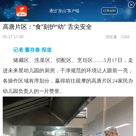
通过“巫山”客户端
打开APP
高唐片区：“食”刻护“幼” 舌尖安全
05-17 17:00
浏览量
2164
记者 董存春 报道
储藏区、洗菜区、切配区、烹饪区……5月17日，走
进未来星幼儿园的厨房，干净规范的环境让人眼前一亮，
各操作区域有序划分，赢得前往观摩的高唐片区24家民办
幼儿园负责人的一片赞誉。