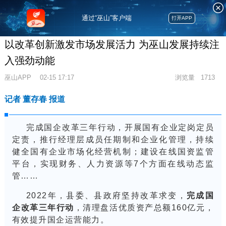
通过“巫山”客户端
打开APP
以改革创新激发市场发展活力 为巫山发展持续注
入强劲动能
巫山APP
02-15 17:17
浏览量
1713
记者 董存春 报道
完
成国企
改革三年行动，
开展国有企业定岗定员
定责，推行经理层成员任期制和企业化管理，持续
健全国有企业市场化经营机制；
建设在线国资监管
平台，实现财务、人力资源等
7
个方面在线动态监
管……
2022
年，县委、县政府坚持改革求变，
完成国
企改革三年行动
，清理
盘活优质
资产总
额
160
亿元，
有效提升国企运营能力。