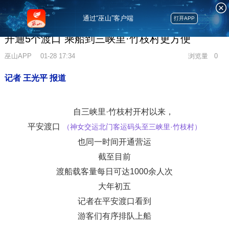
通过“巫山”客户端
打开APP
开通5个渡口 乘船到三峡里·竹枝村更方便
巫山APP
01-28 17:34
浏览量
0
记者 王光平 报道
自三峡里·竹枝村开村以来，
平安渡口
（神女交运北门客运码头至三峡里·竹枝村）
也同一时间开通营运
截至目前
渡船载客量每日可达1000余人次
大年初五
记者在平安渡口看到
游客们有序排队上船