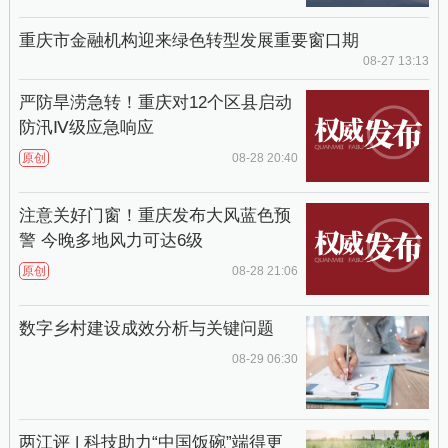
重庆市金融机构迎来绿色转型发展重要窗口期
08-27 13:13
严防旱涝急转！重庆对12个区县启动
防汛Ⅳ级应急响应
原创
08-28 20:40
注意关好门窗！重庆发布大风蓝色预
警 今晚多地风力可达6级
原创
08-28 21:06
数字乡村建设成效分析与关键问题
08-29 06:30
两江评 | 科技助力“中国饭碗”端得更