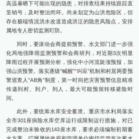
高温暴晒下可能出现的隐患，对排查结果持续跟踪直
至销号，及时整治闭环。尚未划定为山洪危险区，但
存在极端情况洪水改道造成洪泛的隐患风险点，安排
属地专人密切监测盯防。
同时，要滚动会商提前预警。水文部门进一步强
化局地强降雨监测预警和会商研判，对近期3次明显
降雨过程开展预测分析，强化中小河流陡涨预报，加
强山洪预警。落实逐级“喊醒”“叫应”机制和村居两委预
警巡查人“AB角”制度，第一时间把灾害预警信息精准
传递到村、到户、到人，最大可能预留转移避险时
间。
此外，要统筹水库安全蓄泄。重庆市水利局落实
全市301座病险水库空库运行或限制运行措施，对已
完成整治未验收的143座水库，要求必须编制初期蓄
水方案，叮嘱属地政府和管理单位密切监管首次蓄水