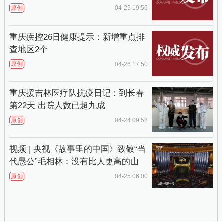
原创
04-25 19:56
重庆疾控26日健康提示：新增重点排
查地区2个
原创
04-26 17:50
重庆援吉林医疗队抗疫日记：到长春
第22天 出院人数已超九成
原创
04-24 09:58
视频 | 央视《故事里的中国》致敬“当
代愚公”毛相林：没有比人更高的山
原创
04-25 06:00