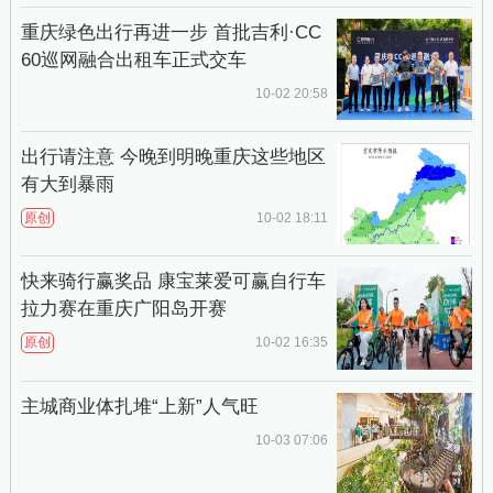
重庆绿色出行再进一步 首批吉利·CC
60巡网融合出租车正式交车
10-02 20:58
出行请注意 今晚到明晚重庆这些地区
有大到暴雨
原创
10-02 18:11
快来骑行赢奖品 康宝莱爱可赢自行车
拉力赛在重庆广阳岛开赛
原创
10-02 16:35
主城商业体扎堆“上新”人气旺
10-03 07:06