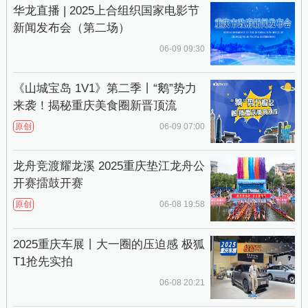
华龙直播 | 2025上合组织国家电影节
新闻发布会（第二场）
06-09 09:30
《山城宝岛 1V1》第二季丨“鹅”势力
来袭！揭秘重庆美食圈新晋顶流
原创
06-09 07:00
龙舟竞渡耀龙溪 2025重庆垫江龙舟公
开赛擂鼓开赛
原创
06-08 19:58
2025重庆车展丨大一圈的压迫感 极狐
T1抢先实拍
06-08 20:21