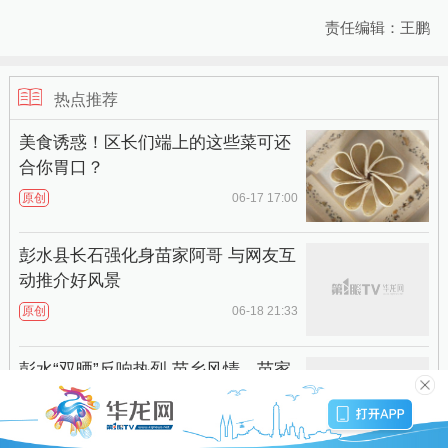
责任编辑：王鹏
热点推荐
美食诱惑！区长们端上的这些菜可还
合你胃口？
原创
06-17 17:00
彭水县长石强化身苗家阿哥 与网友互
动推介好风景
原创
06-18 21:33
彭水“双晒”反响热烈 苗乡风情、苗家
好货受追捧
06-19 22:38