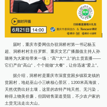
届时，重庆市委网信办驻洞桥村第一书记杨玉
超、洞桥村村主任罗辉、重庆文艺广播颜值主持人孙
璐将为大家给带来一场：“高”“大”“上”的土货直播——
它们产自“高山”，个个能做“大餐”，让你迅速“爱上”。
据介绍，洞桥村是重庆市深度贫困乡镇双龙镇的
贫困村，地处巫山小三峡核心景区，1200米高海拔，
天然优势出好土壤，这里的农特产纯天然、无污染，
称得上物美价廉，但因销售渠道受阻，不少农户家的
土货无法走出大山。