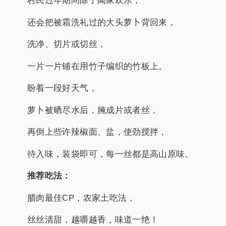
村民过年期间除了阖家欢乐，
还会把被霜洗礼过的大头萝卜背回来，
洗净、切片或切丝，
一片一片铺在用竹子编织的竹板上。
盼着一段好天气，
萝卜被晒尽水后，腌成片或者丝，
再倒上些许辣椒面、盐，使劲搅拌，
待入味，装袋即可，每一丝都是高山原味。
推荐吃法：
腊肉最佳CP，农家土吃法，
丝丝清甜，越嚼越香，味道一绝！