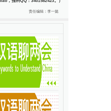
，报料QQ：3401582423。）
责任编辑：李一懿