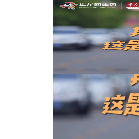
爱国卫生·环境篇|这不
华龙网-新重庆客户端
王傲寒 易华 陈毅 王
2020-05-27 06:00
2020年全国两会正在进行
环境卫生作为爱国卫生运动