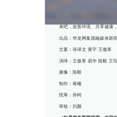
这不，《笑傲江胡》的傲小
当大家都能从我做起，从现
来吧，改善环境、共享健康
出品：华龙网集团融媒体新
文案：张译文 黄宇 王傲寒
演绎：王傲寒 易华 陈毅 王
摄像：陈毅
制作：蒋曦
统筹：孙柯
审核：刘颜