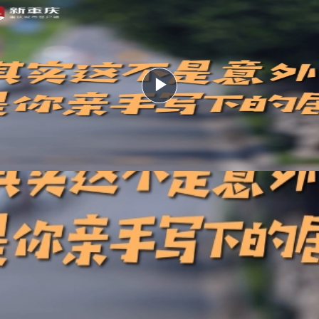
Play
Video
是场意外 是你亲手写的"剧本"
珏 蒋曦
，爱国卫生运动被多次强调。
的重要内容之一，需要与时俱进、全民参与、认真保持。