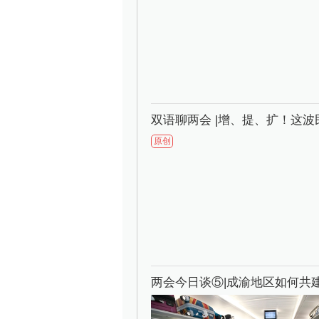
双语聊两会 |增、提、扩！这
原创
两会今日谈⑤|成渝地区如何共