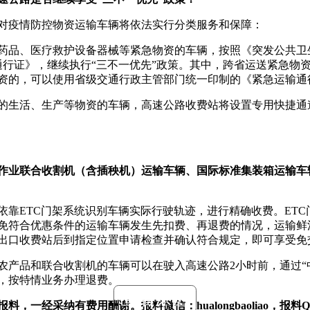
对疫情防控物资运输车辆将依法实行分类服务和保障：
药品、医疗救护设备器械等紧急物资的车辆，按照《突发公共卫
输通行证》，继续执行“三不一优先”政策。其中，跨省运送紧急
资的，可以使用省级交通行政主管部门统一印制的《紧急运输通
的生活、生产等物资的车辆，高速公路收费站将设置专用快捷通
作业联合收割机（含插秧机）运输车辆、国际标准集装箱运输车
依靠ETC门架系统识别车辆实际行驶轨迹，进行精确收费。ET
免符合优惠条件的运输车辆发生先扣费、再退费的情况，运输鲜
出口收费站后到指定位置申请检查并确认符合规定，即可享受免
农产品和联合收割机的车辆可以在驶入高速公路2小时前，通过“中
，按特情业务办理退费。
查看原图
经采纳有费用酬谢。报料微信：hualongbaoliao，报料QQ：3