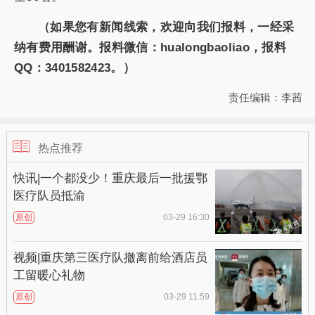
（如果您有新闻线索，欢迎向我们报料，一经采
纳有费用酬谢。报料微信：hualongbaoliao，报料
QQ：3401582423。）
责任编辑：李茜
热点推荐
快讯|一个都没少！重庆最后一批援鄂
医疗队员抵渝
原创
03-29 16:30
视频|重庆第三医疗队撤离前给酒店员
工留暖心礼物
原创
03-29 11:59