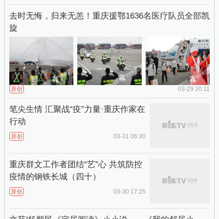
去时无悔，归来无恙！重庆援鄂1636名医疗队员全部凯
旋
原创
03-29 20:11
笔尖生情 汇聚战“疫”力量·重庆作家在
行动
原创
03-31 06:30
重庆群文工作者团结“艺”心 共筑防控
疫情的钢铁长城（四十）
原创
03-30 17:25