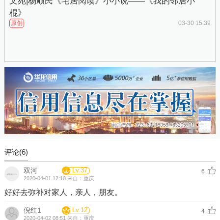
文苑|杨顺民《宅居阅读》小小说——《我的邻居小
棍》
原创
03-30 15:39
评论(
6
)
双河
Lv.37
6
2020-04-01 12:10 来自：重庆
好好去弥补对家人，亲人，朋友。
倪红1
Lv.12
4
2020-04-02 08:51 来自：重庆