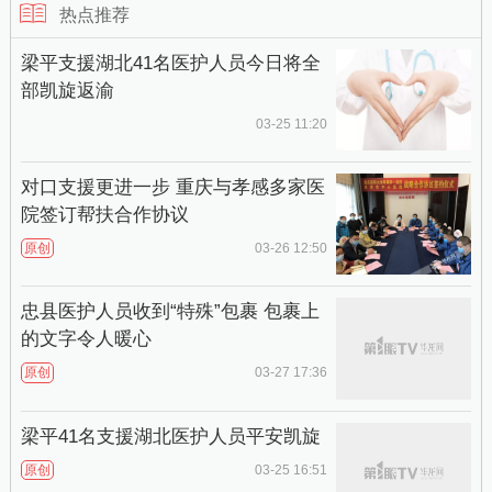
热点推荐
梁平支援湖北41名医护人员今日将全
部凯旋返渝
03-25 11:20
对口支援更进一步 重庆与孝感多家医
院签订帮扶合作协议
原创
03-26 12:50
忠县医护人员收到“特殊”包裹 包裹上
的文字令人暖心
原创
03-27 17:36
梁平41名支援湖北医护人员平安凯旋
原创
03-25 16:51