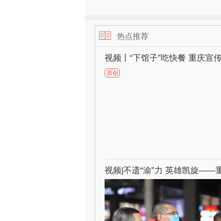
热点推荐
视频丨“下馆子”吃快餐 重庆宣
原创
视频|不遗“渝”力 英雄凯旋—