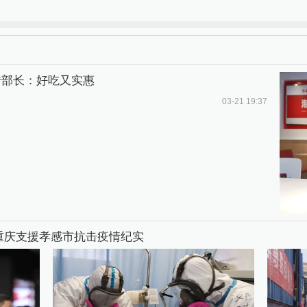
传部长：好吃又实惠
03-21 19:37
—重庆支援孝感市抗击疫情纪实