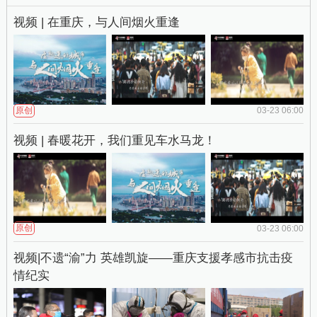
视频 | 在重庆，与人间烟火重逢
原创
03-23 06:00
视频 | 春暖花开，我们重见车水马龙！
原创
03-23 06:00
视频|不遗“渝”力 英雄凯旋——重庆支援孝感市抗击疫
情纪实