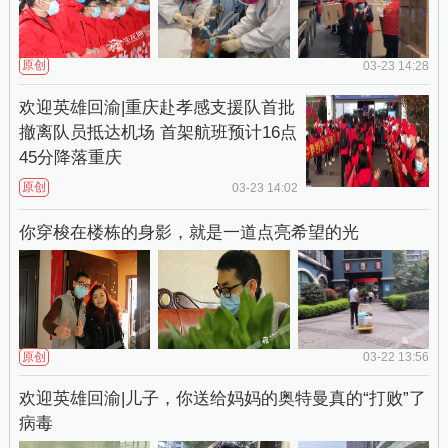
原创
03-23 14:28
欢迎英雄回渝|重庆赴孝感支援队首批
撤离队员抵达机场 首架航班预计16点
45分降落重庆
原创
03-23 14:02
你穿梭在楼栋的身影，就是一道点亮希望的光
原创
03-22 13:56
欢迎英雄回渝|儿子，你送给妈妈的奥特曼真的“打败”了
病毒