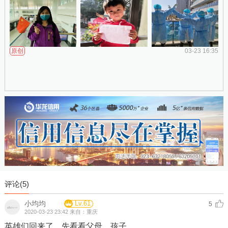
原创
03-23 16:35
评论(
5
)
小均均
Lv.61
5
2020-03-23 23:42 来自：重庆
英雄们回来了，先看看父母、孩子。