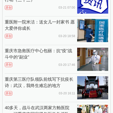
原创
03-21 07:00
重医附一院米洁：送女儿一封家书 愿
大爱伴你成长
原创
03-20 18:58
重庆市急救医疗中心包丽：抗“疫”战
斗中的“副业”
原创
03-20 17:46
重庆第三医疗队领队前线写下抗疫长
诗：武汉，我终生难忘的地方
原创
03-20 16:11
40多天，战斗在武汉两家方舱医院