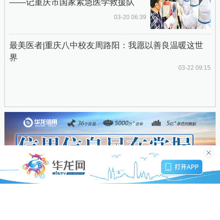
——记重庆市国家紧急医学救援队
03-20 06:39
最美医者|重庆八中校友周路阳：我愿以善良温暖这世
界
03-22 09:15
评论(
10
)
小均均
Lv.61
10