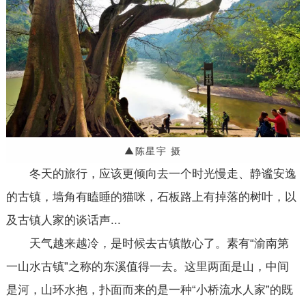
▲陈星宇 摄
冬天的旅行，应该更倾向去一个时光慢走、静谧安逸
的古镇，墙角有瞌睡的猫咪，石板路上有掉落的树叶，以
及古镇人家的谈话声...
天气越来越冷，是时候去古镇散心了。素有“渝南第
一山水古镇”之称的东溪值得一去。这里两面是山，中间
是河，山环水抱，扑面而来的是一种“小桥流水人家”的既