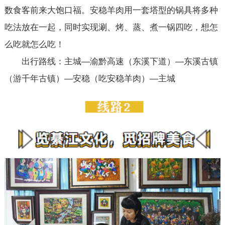
数食客前来大饱口福。安稳羊肉用一套塔型的锅具将多种
吃法放在一起，同时实现涮、烤、蒸、煮一锅四吃，想怎
么吃就怎么吃！
出行路线：主城—渝黔高速（东溪下道）—东溪古镇
（游千年古镇）—安稳（吃安稳羊肉）—主城