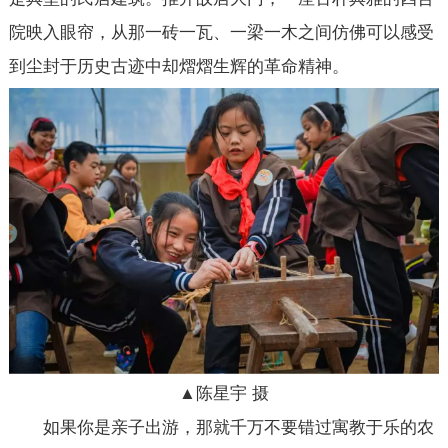
院映入眼帘，从那一砖一瓦、一梁一木之间仿佛可以感受
到尘封于历史古迹中却熠熠生辉的革命精神。
▲陈星宇 摄
如果你是亲子出游，那就千万不要错过寓教于乐的农