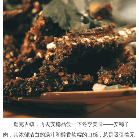
逛完古镇，再去安稳品尝一下冬季美味——安稳羊
肉，其浓郁洁白的汤汁和醇香软糯的口感，总是吸引着无