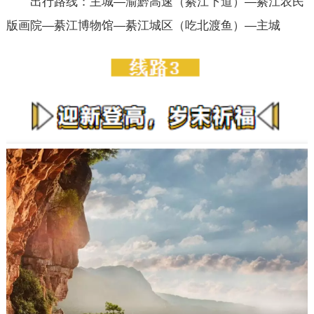
出行路线：主城—渝黔高速（綦江下道）—綦江农民
版画院—綦江博物馆—綦江城区（吃北渡鱼）—主城