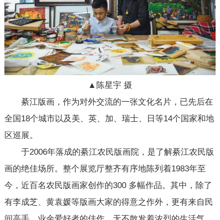
▲陈星宇 摄
綦江版画，作为对外交流的一张文化名片，已先后在
全国18个城市以及美、英、加、瑞士、日等14个国家和地
区巡展。
于2006年落成的綦江农民版画院，是了解綦江农民版
画的绝佳场所。整个展览厅整齐有序地陈列着1983年至
今，近百名农民版画家创作的300 多幅作品。其中，除了
有李成芝、黄袁媛等版画大家的得意之作外，更有来自民
间高手、业余爱好者的佳作，无不散发着浓烈的生活气