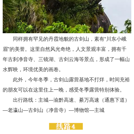
同样拥有罕见的丹霞地貌的古剑山，素有“川东小峨
眉”的美誉。这里自然风光奇绝，人文景观丰富，拥有千
年古刹净音寺、三镜湖、古剑云海等景点，形成了一幅山
水辉映，环境优美的画卷。
此外，今年冬季，古剑山露营基地不打烊，时间充裕
的朋友可以在这里住上一晚，感受冬季露营特别体验。
出行路线：主城—渝黔高速、綦万高速（通惠下道）
—老瀛山—古剑山（净音寺）—博物馆—主城