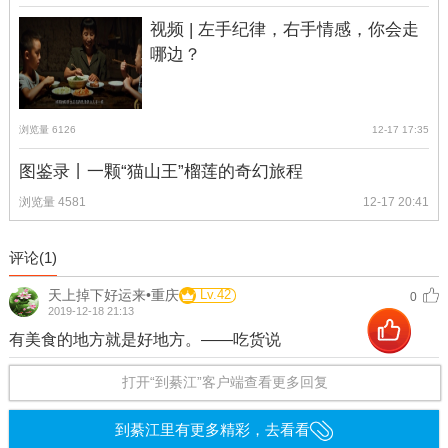
视频 | 左手纪律，右手情感，你会走
哪边？
浏览量 6126
12-17 17:35
图鉴录丨一颗“猫山王”榴莲的奇幻旅程
浏览量 4581
12-17 20:41
评论(
1
)
天上掉下好运来•重庆
Lv.42
0
2019-12-18 21:13
有美食的地方就是好地方。――吃货说
打开“到綦江”客户端查看更多回复
到綦江里有更多精彩，去看看